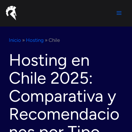
Ir
al
contenido
Inicio
»
Hosting
»
Chile
Hosting en
Chile 2025:
Comparativa y
Recomendacio
nes por Tipo