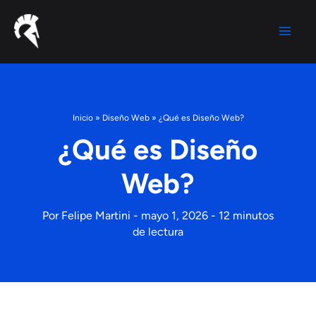
Ir
al
contenido
Inicio
»
Diseño Web
»
¿Qué es Diseño Web?
¿Qué es Diseño
Web?
Por
Felipe Martini
-
mayo 1, 2026
-
12 minutos
de lectura